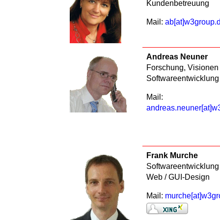
Kundenbetreuung
Mail:
ab[at]w3group.
Andreas Neuner
Forschung, Visionen
Softwareentwicklung
Mail:
andreas.neuner[at]w
Frank Murche
Softwareentwicklung
Web / GUI-Design
Mail:
murche[at]w3gr