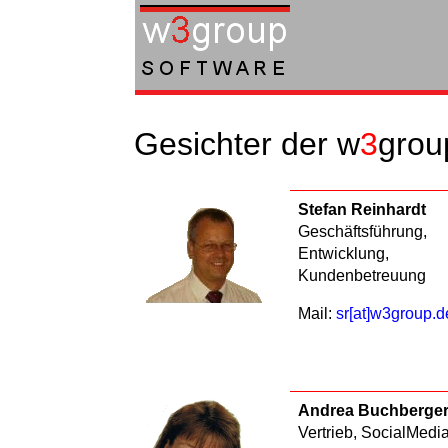
Gesichter der w
3
grou
Stefan Reinhardt
Geschäftsführung,
Entwicklung,
Kundenbetreuung
Mail:
sr[at]w3group.d
Andrea Buchberge
Vertrieb, SocialMedia