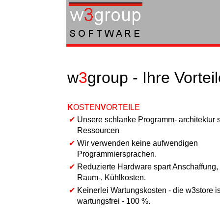
w
3
group -
Ihre Vortei
K
OSTEN
V
ORTEILE
✔
Unsere schlanke Programm- architektur s
Ressourcen
✔
Wir verwenden keine aufwendigen
Programmiersprachen.
✔
Reduzierte Hardware spart Anschaffung, 
Raum-, Kühlkosten.
✔
Keinerlei Wartungskosten - die w3store is
wartungsfrei - 100 %.