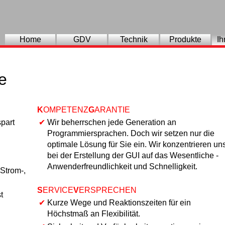
Home
GDV
Technik
Produkte
Ih
le
K
OMPETENZ
G
ARANTIE
part
✔
Wir beherrschen jede Generation an
Programmiersprachen. Doch wir setzen nur die
optimale Lösung für Sie ein. Wir konzentrieren un
bei der Erstellung der GUI auf das Wesentliche -
Anwenderfreundlichkeit und Schnelligkeit.
Strom-,
S
ERVICE
V
ERSPRECHEN
t
✔
Kurze Wege und Reaktionszeiten für ein
Höchstmaß an Flexibilität.