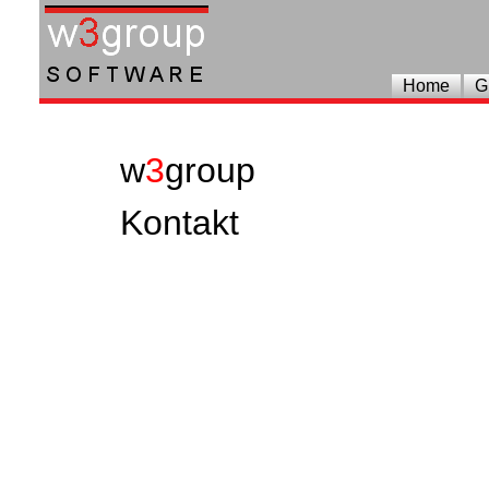
Home
G
w
3
group
Kontakt