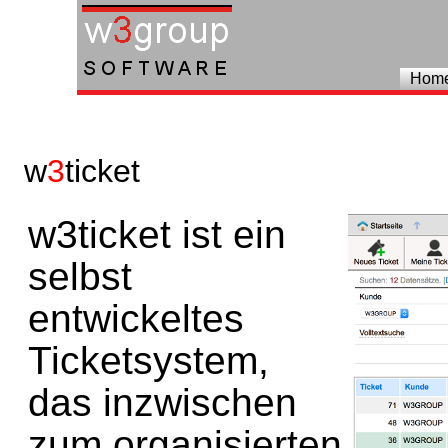
Hom
w
3
ticket
w3ticket ist ein
selbst
entwickeltes
Ticketsystem,
das inzwischen
zum organisierten